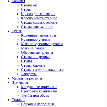
Кабинет
Cтеллажи
Cтулья
Кресло для геймеров
Кресло компьютерное
Столы компьютерные
Столы письменные
Кухня
Кухонные гарнитуры
Кухонные уголки
Мягкие кухонные уголки
Мягкие лавки
Обеденные группы
Столы обеденные
Стулья
Стулья барные
Стулья на металлокаркасе
Табуреты
Мебель из ротанга
Прихожая
Модульные прихожие
Прихожие комплекты
Тумбы под обувь
Спальня
Вешалки напольные