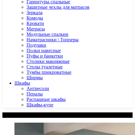
Гарнитуры спальные
Защитные чехлы для матрасов
Зеркала
Комоды
Кровати
Матрасы
Модульные спальни
Наматрасники \ Топперы
Подушки
Полки навесные
Пуфы и банкетки
Столики макияжные
Столы туалетные
Тумбы прикроватные
Ширмы
Шкафы
Антресоли
Пеналы
Распашные шкафы
Шкафы-купе
Категории