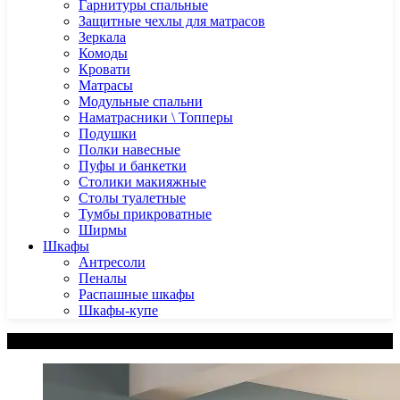
Гарнитуры спальные
Защитные чехлы для матрасов
Зеркала
Комоды
Кровати
Матрасы
Модульные спальни
Наматрасники \ Топперы
Подушки
Полки навесные
Пуфы и банкетки
Столики макияжные
Столы туалетные
Тумбы прикроватные
Ширмы
Шкафы
Антресоли
Пеналы
Распашные шкафы
Шкафы-купе
Категории