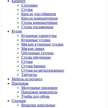
Кабинет
Cтеллажи
Cтулья
Кресло для геймеров
Кресло компьютерное
Столы компьютерные
Столы письменные
Кухня
Кухонные гарнитуры
Кухонные уголки
Мягкие кухонные уголки
Мягкие лавки
Обеденные группы
Столы обеденные
Стулья
Стулья барные
Стулья на металлокаркасе
Табуреты
Мебель из ротанга
Прихожая
Модульные прихожие
Прихожие комплекты
Тумбы под обувь
Спальня
Вешалки напольные