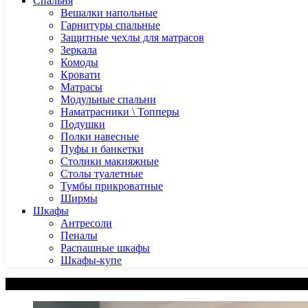
Спальня
Вешалки напольные
Гарнитуры спальные
Защитные чехлы для матрасов
Зеркала
Комоды
Кровати
Матрасы
Модульные спальни
Наматрасники \ Топперы
Подушки
Полки навесные
Пуфы и банкетки
Столики макияжные
Столы туалетные
Тумбы прикроватные
Ширмы
Шкафы
Антресоли
Пеналы
Распашные шкафы
Шкафы-купе
Категории