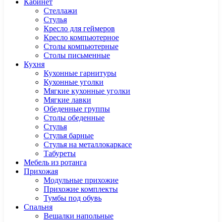
Кабинет
Cтеллажи
Cтулья
Кресло для геймеров
Кресло компьютерное
Столы компьютерные
Столы письменные
Кухня
Кухонные гарнитуры
Кухонные уголки
Мягкие кухонные уголки
Мягкие лавки
Обеденные группы
Столы обеденные
Стулья
Стулья барные
Стулья на металлокаркасе
Табуреты
Мебель из ротанга
Прихожая
Модульные прихожие
Прихожие комплекты
Тумбы под обувь
Спальня
Вешалки напольные