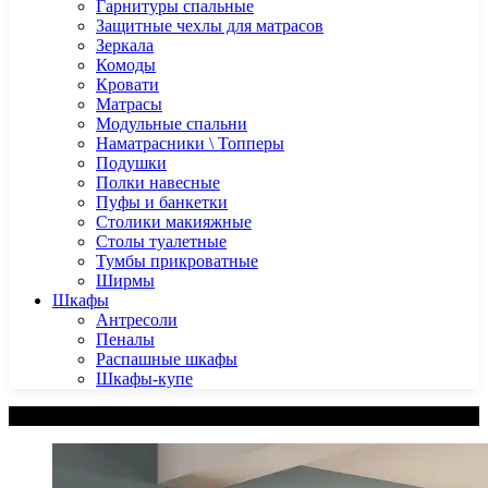
Гарнитуры спальные
Защитные чехлы для матрасов
Зеркала
Комоды
Кровати
Матрасы
Модульные спальни
Наматрасники \ Топперы
Подушки
Полки навесные
Пуфы и банкетки
Столики макияжные
Столы туалетные
Тумбы прикроватные
Ширмы
Шкафы
Антресоли
Пеналы
Распашные шкафы
Шкафы-купе
Категории