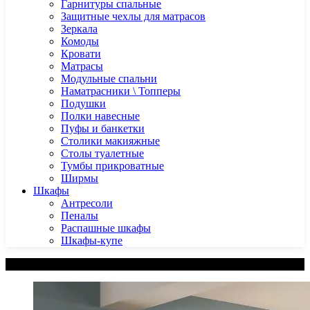
Гарнитуры спальные
Защитные чехлы для матрасов
Зеркала
Комоды
Кровати
Матрасы
Модульные спальни
Наматрасники \ Топперы
Подушки
Полки навесные
Пуфы и банкетки
Столики макияжные
Столы туалетные
Тумбы прикроватные
Ширмы
Шкафы
Антресоли
Пеналы
Распашные шкафы
Шкафы-купе
Категории