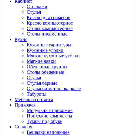
Кабинет
Cтеллажи
Cтулья
Кресло для геймеров
Кресло компьютерное
Столы компьютерные
Столы письменные
Кухня
Кухонные гарнитуры
Кухонные уголки
Мягкие кухонные уголки
Мягкие лавки
Обеденные группы
Столы обеденные
Стулья
Стулья барные
Стулья на металлокаркасе
Табуреты
Мебель из ротанга
Прихожая
Модульные прихожие
Прихожие комплекты
Тумбы под обувь
Спальня
Вешалки напольные