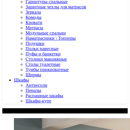
Гарнитуры спальные
Защитные чехлы для матрасов
Зеркала
Комоды
Кровати
Матрасы
Модульные спальни
Наматрасники \ Топперы
Подушки
Полки навесные
Пуфы и банкетки
Столики макияжные
Столы туалетные
Тумбы прикроватные
Ширмы
Шкафы
Антресоли
Пеналы
Распашные шкафы
Шкафы-купе
Категории