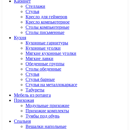
Кабинет
Cтеллажи
Cтулья
Кресло для геймеров
Кресло компьютерное
Столы компьютерные
Столы письменные
Кухня
Кухонные гарнитуры
Кухонные уголки
Мягкие кухонные уголки
Мягкие лавки
Обеденные группы
Столы обеденные
Стулья
Стулья барные
Стулья на металлокаркасе
Табуреты
Мебель из ротанга
Прихожая
Модульные прихожие
Прихожие комплекты
Тумбы под обувь
Спальня
Вешалки напольные