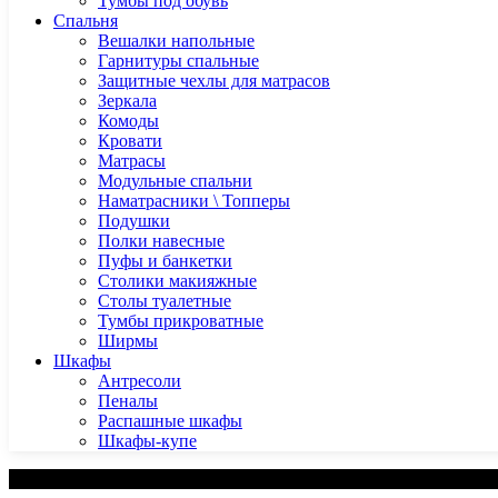
Тумбы под обувь
Спальня
Вешалки напольные
Гарнитуры спальные
Защитные чехлы для матрасов
Зеркала
Комоды
Кровати
Матрасы
Модульные спальни
Наматрасники \ Топперы
Подушки
Полки навесные
Пуфы и банкетки
Столики макияжные
Столы туалетные
Тумбы прикроватные
Ширмы
Шкафы
Антресоли
Пеналы
Распашные шкафы
Шкафы-купе
Категории