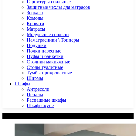
Гарнитуры спальные
Защитные чехлы для матрасов
Зеркала
Комоды
Кровати
Матрасы
Модульные спальни
Наматрасники \ Топперы
Подушки
Полки навесные
Пуфы и банкетки
Столики макияжные
Столы туалетные
Тумбы прикроватные
Ширмы
Шкафы
Антресоли
Пеналы
Распашные шкафы
Шкафы-купе
Категории