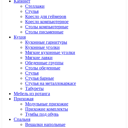
Кабинет
Cтеллажи
Cтулья
Кресло для геймеров
Кресло компьютерное
Столы компьютерные
Столы письменные
Кухня
Кухонные гарнитуры
Кухонные уголки
Мягкие кухонные уголки
Мягкие лавки
Обеденные группы
Столы обеденные
Стулья
Стулья барные
Стулья на металлокаркасе
Табуреты
Мебель из ротанга
Прихожая
Модульные прихожие
Прихожие комплекты
Тумбы под обувь
Спальня
Вешалки напольные