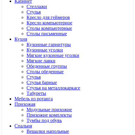
Кабинет
Cтеллажи
Cтулья
Кресло для геймеров
Кресло компьютерное
Столы компьютерные
Столы письменные
Кухня
Кухонные гарнитуры
Кухонные уголки
Мягкие кухонные уголки
Мягкие лавки
Обеденные группы
Столы обеденные
Стулья
Стулья барные
Стулья на металлокаркасе
Табуреты
Мебель из ротанга
Прихожая
Модульные прихожие
Прихожие комплекты
Тумбы под обувь
Спальня
Вешалки напольные