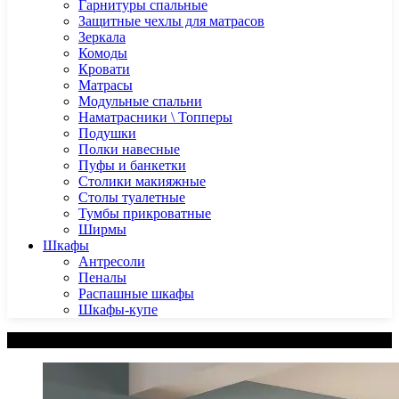
Гарнитуры спальные
Защитные чехлы для матрасов
Зеркала
Комоды
Кровати
Матрасы
Модульные спальни
Наматрасники \ Топперы
Подушки
Полки навесные
Пуфы и банкетки
Столики макияжные
Столы туалетные
Тумбы прикроватные
Ширмы
Шкафы
Антресоли
Пеналы
Распашные шкафы
Шкафы-купе
Категории