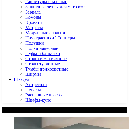
Гарнитуры спальные
Защитные чехлы для матрасов
Зеркала
Комоды
Кровати
Матрасы
Модульные спальни
Наматрасники \ Топперы
Подушки
Полки навесные
Пуфы и банкетки
Столики макияжные
Столы туалетные
Тумбы прикроватные
Ширмы
Шкафы
Антресоли
Пеналы
Распашные шкафы
Шкафы-купе
Категории