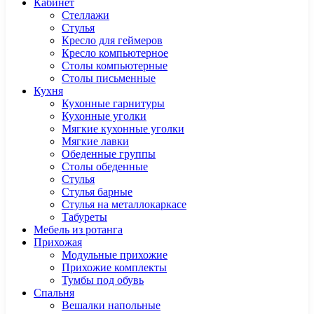
Кабинет
Cтеллажи
Cтулья
Кресло для геймеров
Кресло компьютерное
Столы компьютерные
Столы письменные
Кухня
Кухонные гарнитуры
Кухонные уголки
Мягкие кухонные уголки
Мягкие лавки
Обеденные группы
Столы обеденные
Стулья
Стулья барные
Стулья на металлокаркасе
Табуреты
Мебель из ротанга
Прихожая
Модульные прихожие
Прихожие комплекты
Тумбы под обувь
Спальня
Вешалки напольные