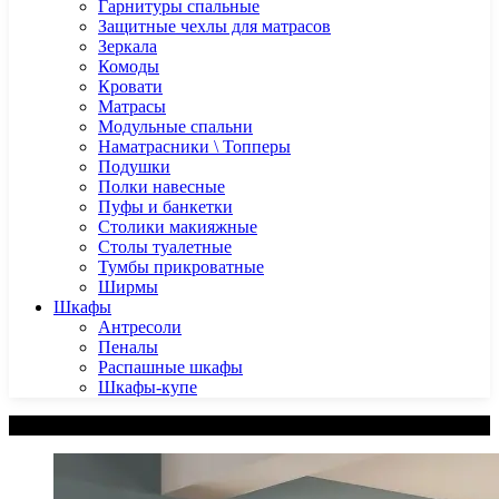
Гарнитуры спальные
Защитные чехлы для матрасов
Зеркала
Комоды
Кровати
Матрасы
Модульные спальни
Наматрасники \ Топперы
Подушки
Полки навесные
Пуфы и банкетки
Столики макияжные
Столы туалетные
Тумбы прикроватные
Ширмы
Шкафы
Антресоли
Пеналы
Распашные шкафы
Шкафы-купе
Категории