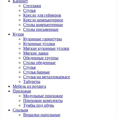
Кабинет
Cтеллажи
Cтулья
Кресло для геймеров
Кресло компьютерное
Столы компьютерные
Столы письменные
Кухня
Кухонные гарнитуры
Кухонные уголки
Мягкие кухонные уголки
Мягкие лавки
Обеденные группы
Столы обеденные
Стулья
Стулья барные
Стулья на металлокаркасе
Табуреты
Мебель из ротанга
Прихожая
Модульные прихожие
Прихожие комплекты
Тумбы под обувь
Спальня
Вешалки напольные