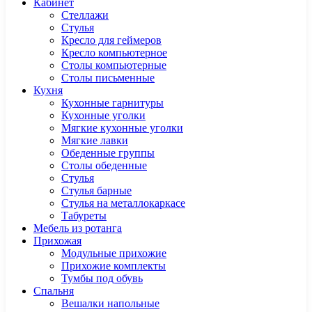
Кабинет
Cтеллажи
Cтулья
Кресло для геймеров
Кресло компьютерное
Столы компьютерные
Столы письменные
Кухня
Кухонные гарнитуры
Кухонные уголки
Мягкие кухонные уголки
Мягкие лавки
Обеденные группы
Столы обеденные
Стулья
Стулья барные
Стулья на металлокаркасе
Табуреты
Мебель из ротанга
Прихожая
Модульные прихожие
Прихожие комплекты
Тумбы под обувь
Спальня
Вешалки напольные