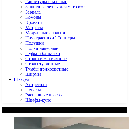
Гарнитуры спальные
Защитные чехлы для матрасов
Зеркала
Комоды
Кровати
Матрасы
Модульные спальни
Наматрасники \ Топперы
Подушки
Полки навесные
Пуфы и банкетки
Столики макияжные
Столы туалетные
Тумбы прикроватные
Ширмы
Шкафы
Антресоли
Пеналы
Распашные шкафы
Шкафы-купе
Категории