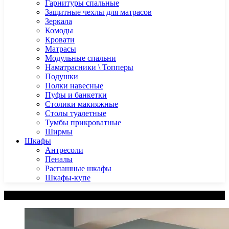
Гарнитуры спальные
Защитные чехлы для матрасов
Зеркала
Комоды
Кровати
Матрасы
Модульные спальни
Наматрасники \ Топперы
Подушки
Полки навесные
Пуфы и банкетки
Столики макияжные
Столы туалетные
Тумбы прикроватные
Ширмы
Шкафы
Антресоли
Пеналы
Распашные шкафы
Шкафы-купе
Категории