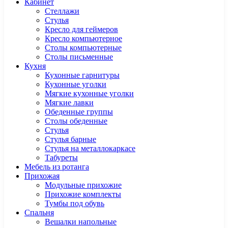
Кабинет
Cтеллажи
Cтулья
Кресло для геймеров
Кресло компьютерное
Столы компьютерные
Столы письменные
Кухня
Кухонные гарнитуры
Кухонные уголки
Мягкие кухонные уголки
Мягкие лавки
Обеденные группы
Столы обеденные
Стулья
Стулья барные
Стулья на металлокаркасе
Табуреты
Мебель из ротанга
Прихожая
Модульные прихожие
Прихожие комплекты
Тумбы под обувь
Спальня
Вешалки напольные