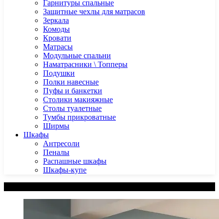
Гарнитуры спальные
Защитные чехлы для матрасов
Зеркала
Комоды
Кровати
Матрасы
Модульные спальни
Наматрасники \ Топперы
Подушки
Полки навесные
Пуфы и банкетки
Столики макияжные
Столы туалетные
Тумбы прикроватные
Ширмы
Шкафы
Антресоли
Пеналы
Распашные шкафы
Шкафы-купе
Категории