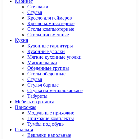
Кабинет
Cтеллажи
Cтулья
Кресло для геймеров
Кресло компьютерное
Столы компьютерные
Столы письменные
Кухня
Кухонные гарнитуры
Кухонные уголки
Мягкие кухонные уголки
Мягкие лавки
Обеденные группы
Столы обеденные
Стулья
Стулья барные
Стулья на металлокаркасе
Табуреты
Мебель из ротанга
Прихожая
Модульные прихожие
Прихожие комплекты
Тумбы под обувь
Спальня
Вешалки напольные