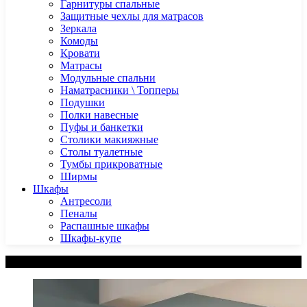
Гарнитуры спальные
Защитные чехлы для матрасов
Зеркала
Комоды
Кровати
Матрасы
Модульные спальни
Наматрасники \ Топперы
Подушки
Полки навесные
Пуфы и банкетки
Столики макияжные
Столы туалетные
Тумбы прикроватные
Ширмы
Шкафы
Антресоли
Пеналы
Распашные шкафы
Шкафы-купе
Категории