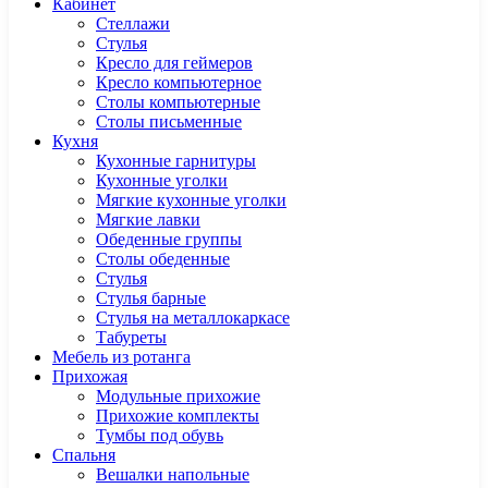
Кабинет
Cтеллажи
Cтулья
Кресло для геймеров
Кресло компьютерное
Столы компьютерные
Столы письменные
Кухня
Кухонные гарнитуры
Кухонные уголки
Мягкие кухонные уголки
Мягкие лавки
Обеденные группы
Столы обеденные
Стулья
Стулья барные
Стулья на металлокаркасе
Табуреты
Мебель из ротанга
Прихожая
Модульные прихожие
Прихожие комплекты
Тумбы под обувь
Спальня
Вешалки напольные