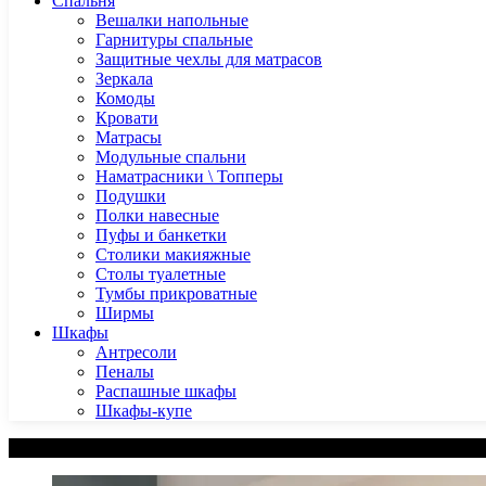
Спальня
Вешалки напольные
Гарнитуры спальные
Защитные чехлы для матрасов
Зеркала
Комоды
Кровати
Матрасы
Модульные спальни
Наматрасники \ Топперы
Подушки
Полки навесные
Пуфы и банкетки
Столики макияжные
Столы туалетные
Тумбы прикроватные
Ширмы
Шкафы
Антресоли
Пеналы
Распашные шкафы
Шкафы-купе
Категории