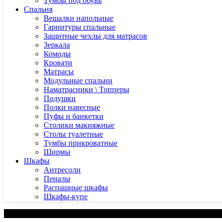
Тумбы под обувь
Спальня
Вешалки напольные
Гарнитуры спальные
Защитные чехлы для матрасов
Зеркала
Комоды
Кровати
Матрасы
Модульные спальни
Наматрасники \ Топперы
Подушки
Полки навесные
Пуфы и банкетки
Столики макияжные
Столы туалетные
Тумбы прикроватные
Ширмы
Шкафы
Антресоли
Пеналы
Распашные шкафы
Шкафы-купе
Категории