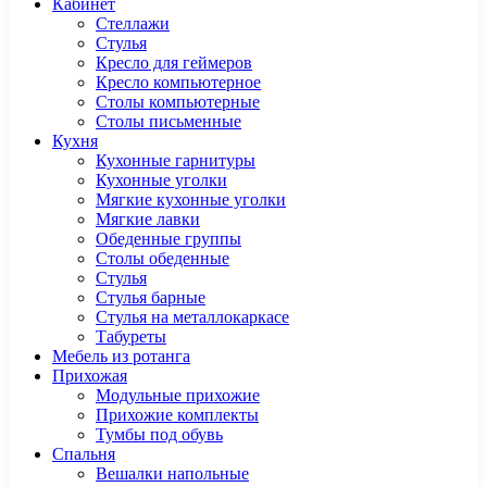
Кабинет
Cтеллажи
Cтулья
Кресло для геймеров
Кресло компьютерное
Столы компьютерные
Столы письменные
Кухня
Кухонные гарнитуры
Кухонные уголки
Мягкие кухонные уголки
Мягкие лавки
Обеденные группы
Столы обеденные
Стулья
Стулья барные
Стулья на металлокаркасе
Табуреты
Мебель из ротанга
Прихожая
Модульные прихожие
Прихожие комплекты
Тумбы под обувь
Спальня
Вешалки напольные