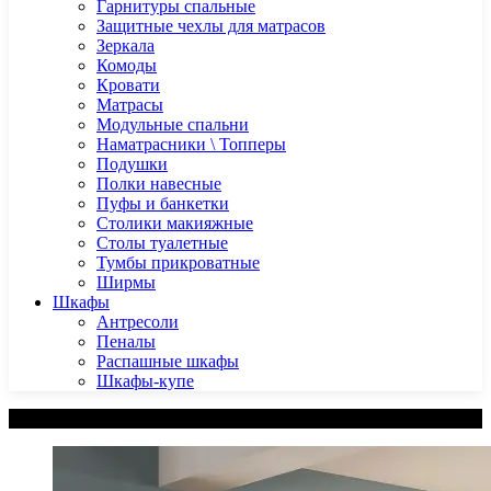
Гарнитуры спальные
Защитные чехлы для матрасов
Зеркала
Комоды
Кровати
Матрасы
Модульные спальни
Наматрасники \ Топперы
Подушки
Полки навесные
Пуфы и банкетки
Столики макияжные
Столы туалетные
Тумбы прикроватные
Ширмы
Шкафы
Антресоли
Пеналы
Распашные шкафы
Шкафы-купе
Категории