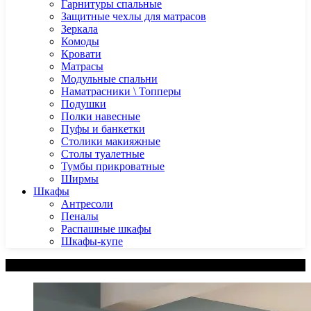
Гарнитуры спальные
Защитные чехлы для матрасов
Зеркала
Комоды
Кровати
Матрасы
Модульные спальни
Наматрасники \ Топперы
Подушки
Полки навесные
Пуфы и банкетки
Столики макияжные
Столы туалетные
Тумбы прикроватные
Ширмы
Шкафы
Антресоли
Пеналы
Распашные шкафы
Шкафы-купе
Категории