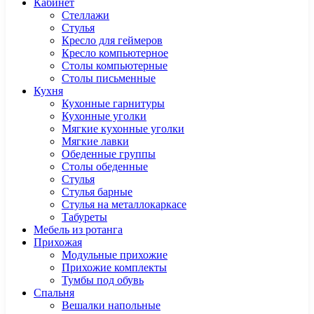
Кабинет
Cтеллажи
Cтулья
Кресло для геймеров
Кресло компьютерное
Столы компьютерные
Столы письменные
Кухня
Кухонные гарнитуры
Кухонные уголки
Мягкие кухонные уголки
Мягкие лавки
Обеденные группы
Столы обеденные
Стулья
Стулья барные
Стулья на металлокаркасе
Табуреты
Мебель из ротанга
Прихожая
Модульные прихожие
Прихожие комплекты
Тумбы под обувь
Спальня
Вешалки напольные