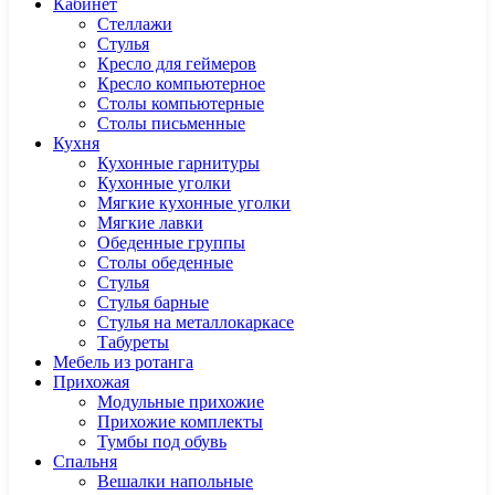
Кабинет
Cтеллажи
Cтулья
Кресло для геймеров
Кресло компьютерное
Столы компьютерные
Столы письменные
Кухня
Кухонные гарнитуры
Кухонные уголки
Мягкие кухонные уголки
Мягкие лавки
Обеденные группы
Столы обеденные
Стулья
Стулья барные
Стулья на металлокаркасе
Табуреты
Мебель из ротанга
Прихожая
Модульные прихожие
Прихожие комплекты
Тумбы под обувь
Спальня
Вешалки напольные