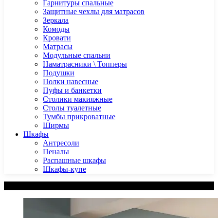
Гарнитуры спальные
Защитные чехлы для матрасов
Зеркала
Комоды
Кровати
Матрасы
Модульные спальни
Наматрасники \ Топперы
Подушки
Полки навесные
Пуфы и банкетки
Столики макияжные
Столы туалетные
Тумбы прикроватные
Ширмы
Шкафы
Антресоли
Пеналы
Распашные шкафы
Шкафы-купе
Категории