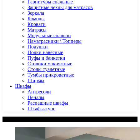
Гарнитуры спальные
Защитные чехлы для матрасов
Зеркала
Комоды
Кровати
Матрасы
Модульные спальни
Наматрасники \ Топперы
Подушки
Полки навесные
Пуфы и банкетки
Столики макияжные
Столы туалетные
Тумбы прикроватные
Ширмы
Шкафы
Антресоли
Пеналы
Распашные шкафы
Шкафы-купе
Категории