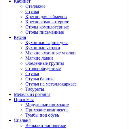
Кабинет
Cтеллажи
Cтулья
Кресло для геймеров
Кресло компьютерное
Столы компьютерные
Столы письменные
Кухня
Кухонные гарнитуры
Кухонные уголки
Мягкие кухонные уголки
Мягкие лавки
Обеденные группы
Столы обеденные
Стулья
Стулья барные
Стулья на металлокаркасе
Табуреты
Мебель из ротанга
Прихожая
Модульные прихожие
Прихожие комплекты
Тумбы под обувь
Спальня
Вешалки напольные