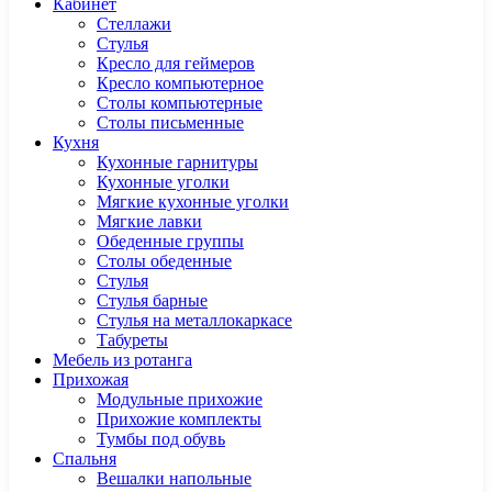
Кабинет
Cтеллажи
Cтулья
Кресло для геймеров
Кресло компьютерное
Столы компьютерные
Столы письменные
Кухня
Кухонные гарнитуры
Кухонные уголки
Мягкие кухонные уголки
Мягкие лавки
Обеденные группы
Столы обеденные
Стулья
Стулья барные
Стулья на металлокаркасе
Табуреты
Мебель из ротанга
Прихожая
Модульные прихожие
Прихожие комплекты
Тумбы под обувь
Спальня
Вешалки напольные