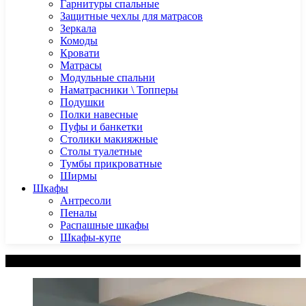
Гарнитуры спальные
Защитные чехлы для матрасов
Зеркала
Комоды
Кровати
Матрасы
Модульные спальни
Наматрасники \ Топперы
Подушки
Полки навесные
Пуфы и банкетки
Столики макияжные
Столы туалетные
Тумбы прикроватные
Ширмы
Шкафы
Антресоли
Пеналы
Распашные шкафы
Шкафы-купе
Категории