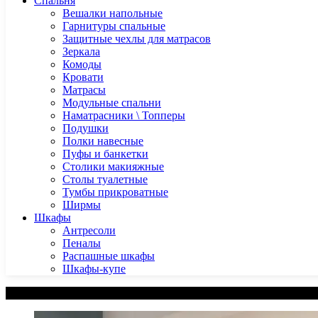
Спальня
Вешалки напольные
Гарнитуры спальные
Защитные чехлы для матрасов
Зеркала
Комоды
Кровати
Матрасы
Модульные спальни
Наматрасники \ Топперы
Подушки
Полки навесные
Пуфы и банкетки
Столики макияжные
Столы туалетные
Тумбы прикроватные
Ширмы
Шкафы
Антресоли
Пеналы
Распашные шкафы
Шкафы-купе
Категории