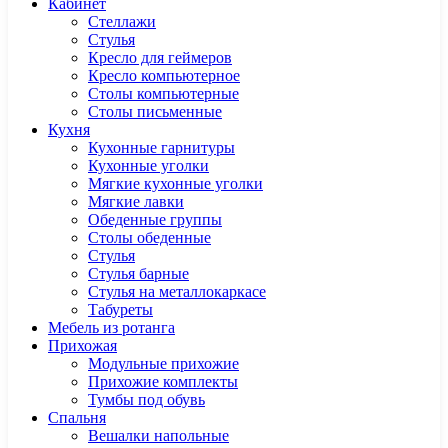
Кабинет
Cтеллажи
Cтулья
Кресло для геймеров
Кресло компьютерное
Столы компьютерные
Столы письменные
Кухня
Кухонные гарнитуры
Кухонные уголки
Мягкие кухонные уголки
Мягкие лавки
Обеденные группы
Столы обеденные
Стулья
Стулья барные
Стулья на металлокаркасе
Табуреты
Мебель из ротанга
Прихожая
Модульные прихожие
Прихожие комплекты
Тумбы под обувь
Спальня
Вешалки напольные