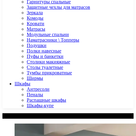
Гарнитуры спальные
Защитные чехлы для матрасов
Зеркала
Комоды
Кровати
Матрасы
Модульные спальни
Наматрасники \ Топперы
Подушки
Полки навесные
Пуфы и банкетки
Столики макияжные
Столы туалетные
Тумбы прикроватные
Ширмы
Шкафы
Антресоли
Пеналы
Распашные шкафы
Шкафы-купе
Категории