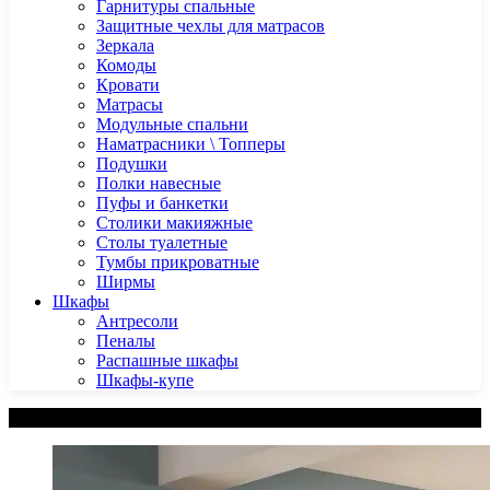
Гарнитуры спальные
Защитные чехлы для матрасов
Зеркала
Комоды
Кровати
Матрасы
Модульные спальни
Наматрасники \ Топперы
Подушки
Полки навесные
Пуфы и банкетки
Столики макияжные
Столы туалетные
Тумбы прикроватные
Ширмы
Шкафы
Антресоли
Пеналы
Распашные шкафы
Шкафы-купе
Категории