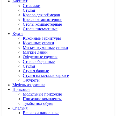
Кабинет
Cтеллажи
Cтулья
Кресло для геймеров
Кресло компьютерное
Столы компьютерные
Столы письменные
Кухня
Кухонные гарнитуры
Кухонные уголки
Мягкие кухонные уголки
Мягкие лавки
Обеденные группы
Столы обеденные
Стулья
Стулья барные
Стулья на металлокаркасе
Табуреты
Мебель из ротанга
Прихожая
Модульные прихожие
Прихожие комплекты
Тумбы под обувь
Спальня
Вешалки напольные