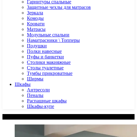
Гарнитуры спальные
Защитные чехлы для матрасов
Зеркала
Комоды
Кровати
Матрасы
Модульные спальни
Наматрасники \ Топперы
Подушки
Полки навесные
Пуфы и банкетки
Столики макияжные
Столы туалетные
Тумбы прикроватные
Ширмы
Шкафы
Антресоли
Пеналы
Распашные шкафы
Шкафы-купе
Категории