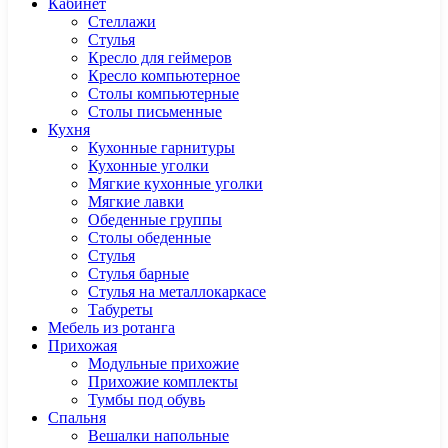
Кабинет
Cтеллажи
Cтулья
Кресло для геймеров
Кресло компьютерное
Столы компьютерные
Столы письменные
Кухня
Кухонные гарнитуры
Кухонные уголки
Мягкие кухонные уголки
Мягкие лавки
Обеденные группы
Столы обеденные
Стулья
Стулья барные
Стулья на металлокаркасе
Табуреты
Мебель из ротанга
Прихожая
Модульные прихожие
Прихожие комплекты
Тумбы под обувь
Спальня
Вешалки напольные