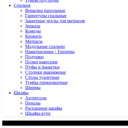
Тумбы под обувь
Спальня
Вешалки напольные
Гарнитуры спальные
Защитные чехлы для матрасов
Зеркала
Комоды
Кровати
Матрасы
Модульные спальни
Наматрасники \ Топперы
Подушки
Полки навесные
Пуфы и банкетки
Столики макияжные
Столы туалетные
Тумбы прикроватные
Ширмы
Шкафы
Антресоли
Пеналы
Распашные шкафы
Шкафы-купе
Категории