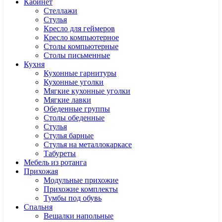
Кабинет
Cтеллажи
Cтулья
Кресло для геймеров
Кресло компьютерное
Столы компьютерные
Столы письменные
Кухня
Кухонные гарнитуры
Кухонные уголки
Мягкие кухонные уголки
Мягкие лавки
Обеденные группы
Столы обеденные
Стулья
Стулья барные
Стулья на металлокаркасе
Табуреты
Мебель из ротанга
Прихожая
Модульные прихожие
Прихожие комплекты
Тумбы под обувь
Спальня
Вешалки напольные