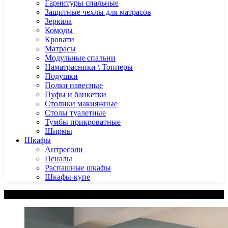
Гарнитуры спальные
Защитные чехлы для матрасов
Зеркала
Комоды
Кровати
Матрасы
Модульные спальни
Наматрасники \ Топперы
Подушки
Полки навесные
Пуфы и банкетки
Столики макияжные
Столы туалетные
Тумбы прикроватные
Ширмы
Шкафы
Антресоли
Пеналы
Распашные шкафы
Шкафы-купе
Категории