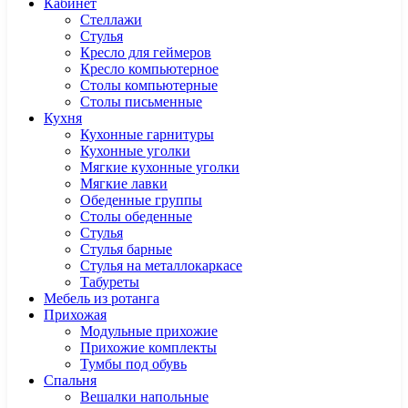
Кабинет
Cтеллажи
Cтулья
Кресло для геймеров
Кресло компьютерное
Столы компьютерные
Столы письменные
Кухня
Кухонные гарнитуры
Кухонные уголки
Мягкие кухонные уголки
Мягкие лавки
Обеденные группы
Столы обеденные
Стулья
Стулья барные
Стулья на металлокаркасе
Табуреты
Мебель из ротанга
Прихожая
Модульные прихожие
Прихожие комплекты
Тумбы под обувь
Спальня
Вешалки напольные