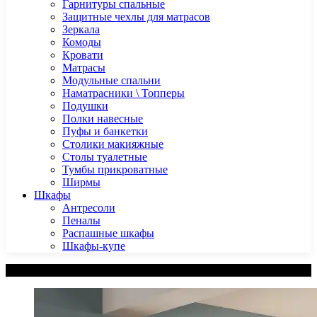
Гарнитуры спальные
Защитные чехлы для матрасов
Зеркала
Комоды
Кровати
Матрасы
Модульные спальни
Наматрасники \ Топперы
Подушки
Полки навесные
Пуфы и банкетки
Столики макияжные
Столы туалетные
Тумбы прикроватные
Ширмы
Шкафы
Антресоли
Пеналы
Распашные шкафы
Шкафы-купе
Категории