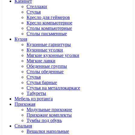
Кабинет
Cтеллажи
Cтулья
Кресло для геймеров
Кресло компьютерное
Столы компьютерные
Столы письменные
Кухня
Кухонные гарнитуры
Кухонные уголки
Мягкие кухонные уголки
Мягкие лавки
Обеденные группы
Столы обеденные
Стулья
Стулья барные
Стулья на металлокаркасе
Табуреты
Мебель из ротанга
Прихожая
Модульные прихожие
Прихожие комплекты
Тумбы под обувь
Спальня
Вешалки напольные