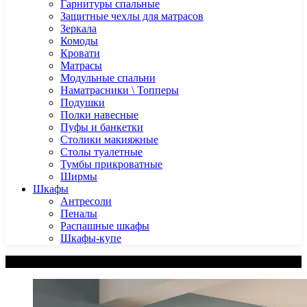
Гарнитуры спальные
Защитные чехлы для матрасов
Зеркала
Комоды
Кровати
Матрасы
Модульные спальни
Наматрасники \ Топперы
Подушки
Полки навесные
Пуфы и банкетки
Столики макияжные
Столы туалетные
Тумбы прикроватные
Ширмы
Шкафы
Антресоли
Пеналы
Распашные шкафы
Шкафы-купе
Категории