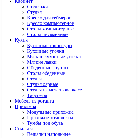
Кабинет
Cтеллажи
Cтулья
Кресло для геймеров
Кресло компьютерное
Столы компьютерные
Столы письменные
Кухня
Кухонные гарнитуры
Кухонные уголки
Мягкие кухонные уголки
Мягкие лавки
Обеденные группы
Столы обеденные
Стулья
Стулья барные
Стулья на металлокаркасе
Табуреты
Мебель из ротанга
Прихожая
Модульные прихожие
Прихожие комплекты
Тумбы под обувь
Спальня
Вешалки напольные