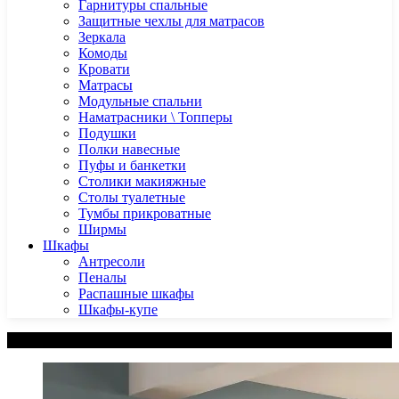
Гарнитуры спальные
Защитные чехлы для матрасов
Зеркала
Комоды
Кровати
Матрасы
Модульные спальни
Наматрасники \ Топперы
Подушки
Полки навесные
Пуфы и банкетки
Столики макияжные
Столы туалетные
Тумбы прикроватные
Ширмы
Шкафы
Антресоли
Пеналы
Распашные шкафы
Шкафы-купе
Категории