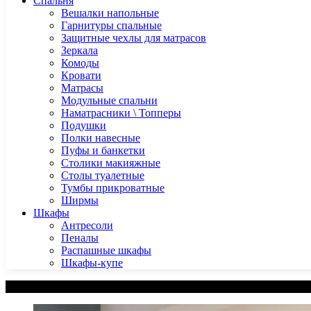
Спальня
Вешалки напольные
Гарнитуры спальные
Защитные чехлы для матрасов
Зеркала
Комоды
Кровати
Матрасы
Модульные спальни
Наматрасники \ Топперы
Подушки
Полки навесные
Пуфы и банкетки
Столики макияжные
Столы туалетные
Тумбы прикроватные
Ширмы
Шкафы
Антресоли
Пеналы
Распашные шкафы
Шкафы-купе
Категории